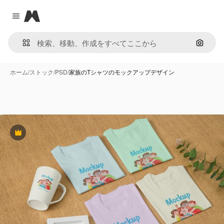
Magnific
Close menu
画像で
ホーム
/
ストック
/
PSD
/
家族のTシャツのモックアップデザイン
Premium