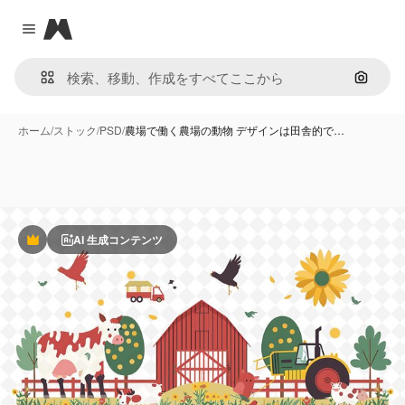
Magnific
Close menu
画像で
ホーム
/
ストック
/
PSD
/
農場で働く農場の動物 デザインは田舎的で…
AI 生成コンテンツ
Premium