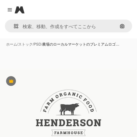
Magnific
Close menu
画像で
ホーム
/
ストック
/
PSD
/
農場のローカルマーケットのプレミアムロゴ…
Premium