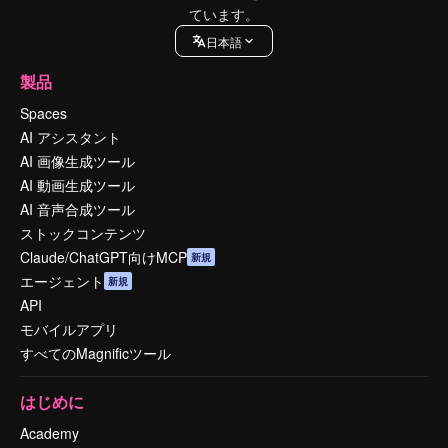
ています。
日本語
製品
Spaces
AI アシスタント
AI 画像生成ツール
AI 動画生成ツール
AI 音声合成ツール
ストックコンテンツ
Claude/ChatGPT向けMCP
新規
エージェント
新規
API
モバイルアプリ
すべてのMagnificツール
はじめに
Academy