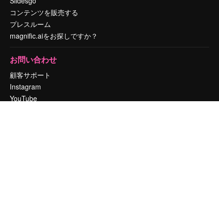
Slidesgo
コンテンツを販売する
プレスルーム
magnific.aiをお探しですか？
お問い合わせ
顧客サポート
Instagram
YouTube
LinkedIn
TikTok
Discord
X
Reddit
Copyright © 2010-
2026
Freepik Company S.L.U.
無断複写・転載を禁じま
す
.