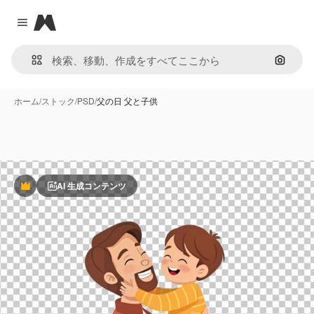
Magnific
Close menu
画像で
ホーム
/
ストック
/
PSD
/
父の日 父と子供
AI 生成コンテンツ
Premium