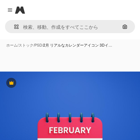
Magnific
Close menu
画像で
ホーム
/
ストック
/
PSD
/
2月 リアルなカレンダーアイコン 3Dイ…
Premium