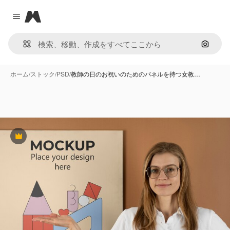
Magnific
Close menu
画像で
ホーム
/
ストック
/
PSD
/
教師の日のお祝いのためのパネルを持つ女教…
Premium