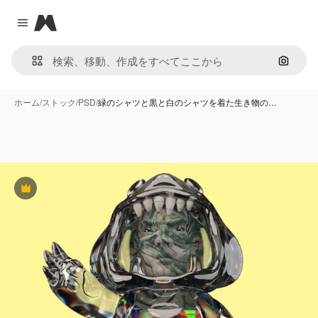
Magnific
Close menu
画像で
ホーム
/
ストック
/
PSD
/
緑のシャツと黒と白のシャツを着た生き物の…
Premium