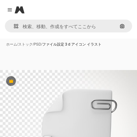
Magnific
Close menu
画像で
ホーム
/
ストック
/
PSD
/
ファイル設定 3 d アイコン イラスト
Premium