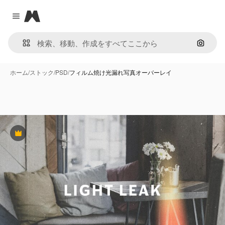
Magnific
Close menu
画像で
ホーム
/
ストック
/
PSD
/
フィルム焼け光漏れ写真オーバーレイ
Premium