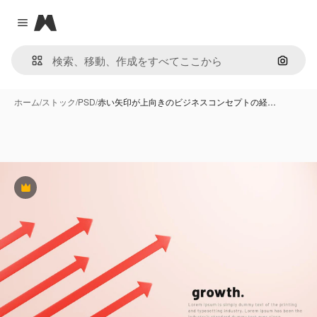
Magnific
Close menu
画像で
ホーム
/
ストック
/
PSD
/
赤い矢印が上向きのビジネスコンセプトの経…
Premium