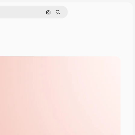
画像で検索
検索