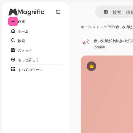
作成
ホーム
/
ストック
/
PSD
/
赤い矢印
ホーム
検索
赤い矢印が上向きのビジ
ibralab
ストック
もっと詳しく
Premium
すべてのツール