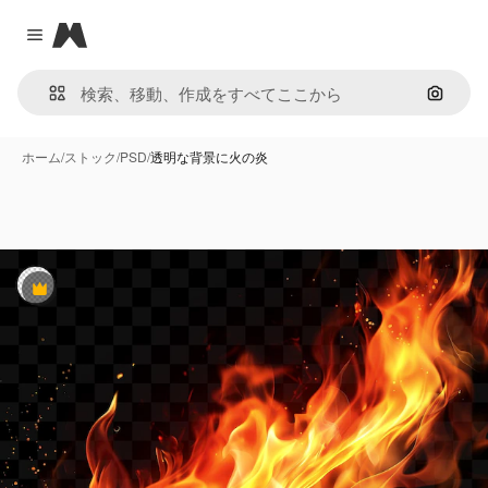
Magnific
Close menu
画像で
ホーム
/
ストック
/
PSD
/
透明な背景に火の炎
Premium