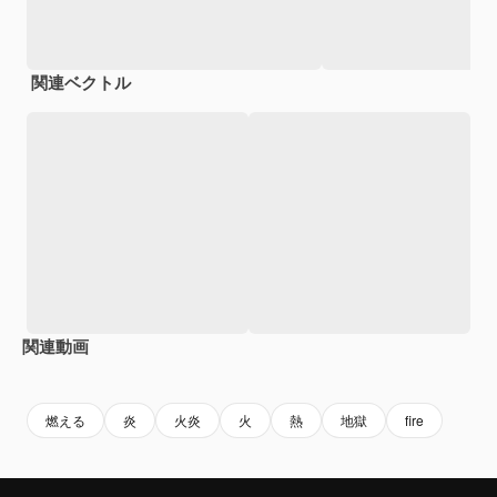
関連ベクトル
関連動画
Premium
Premium
AIによって生成されました。
Premium
Premium
AIによっ
燃える
炎
火炎
火
熱
地獄
fire