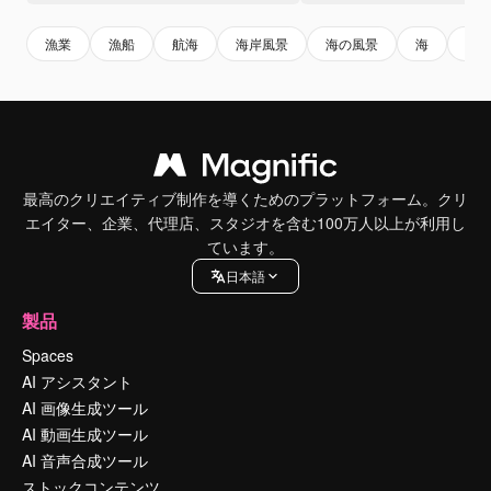
漁業
漁船
航海
海岸風景
海の風景
海
海
最高のクリエイティブ制作を導くためのプラットフォーム。クリ
エイター、企業、代理店、スタジオを含む100万人以上が利用し
ています。
日本語
製品
Spaces
AI アシスタント
AI 画像生成ツール
AI 動画生成ツール
AI 音声合成ツール
ストックコンテンツ