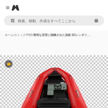
Magnific
Close menu
画像で
ホーム
/
ストック
/
PSD
/
透明な背景に隔離された漁船 3Dレンダリ…
Premium