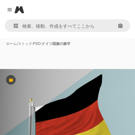
Magnific
Close menu
画像で
ホーム
/
ストック
/
PSD
/
ドイツ国旗の旗竿
Premium