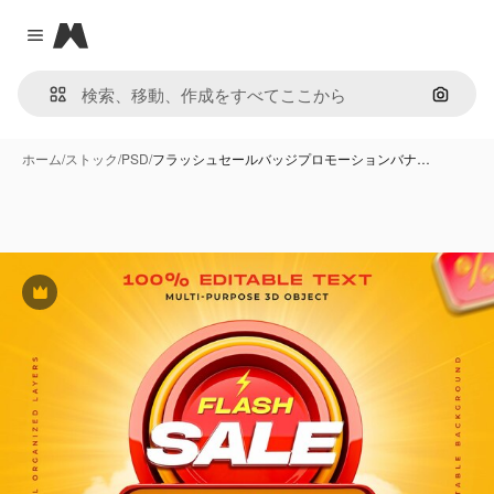
Magnific
Close menu
画像で
ホーム
/
ストック
/
PSD
/
フラッシュセールバッジプロモーションバナ…
Premium