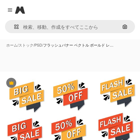
Magnific
Close menu
画像で
ホーム
/
ストック
/
PSD
/
フラッシュバナー ベクトル ボールド レ…
Premium