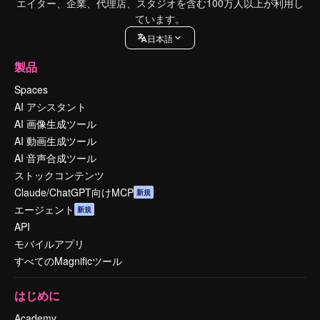
エイター、企業、代理店、スタジオを含む100万人以上が利用し
ています。
日本語
製品
Spaces
AI アシスタント
AI 画像生成ツール
AI 動画生成ツール
AI 音声合成ツール
ストックコンテンツ
Claude/ChatGPT向けMCP
新規
エージェント
新規
API
モバイルアプリ
すべてのMagnificツール
はじめに
Academy