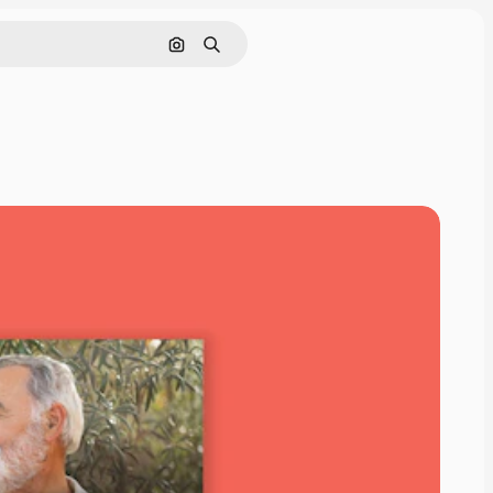
画像で検索
検索