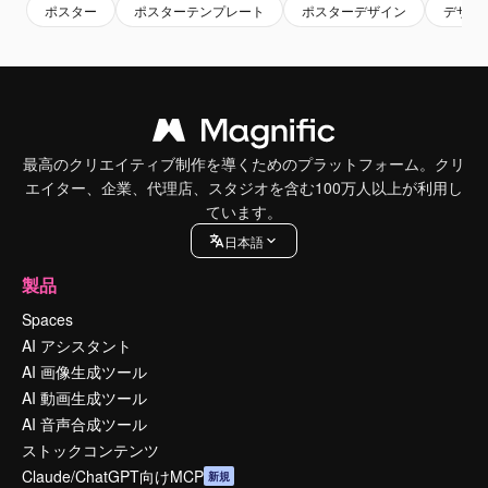
ポスター
ポスターテンプレート
ポスターデザイン
デザイ
最高のクリエイティブ制作を導くためのプラットフォーム。クリ
エイター、企業、代理店、スタジオを含む100万人以上が利用し
ています。
日本語
製品
Spaces
AI アシスタント
AI 画像生成ツール
AI 動画生成ツール
AI 音声合成ツール
ストックコンテンツ
Claude/ChatGPT向けMCP
新規