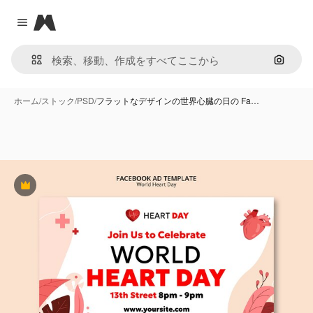
Magnific
Close menu
画像で
ホーム
/
ストック
/
PSD
/
フラットなデザインの世界心臓の日の Fa…
Premium