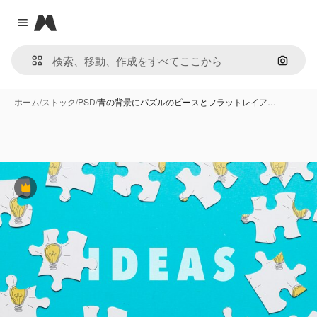
Magnific
Close menu
画像で
ホーム
/
ストック
/
PSD
/
青の背景にパズルのピースとフラットレイア…
Premium