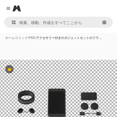
Magnific
Close menu
画像で
ホーム
/
ストック
/
PSD
/
アクセサリー付きのガジェットセットのフラ…
Premium