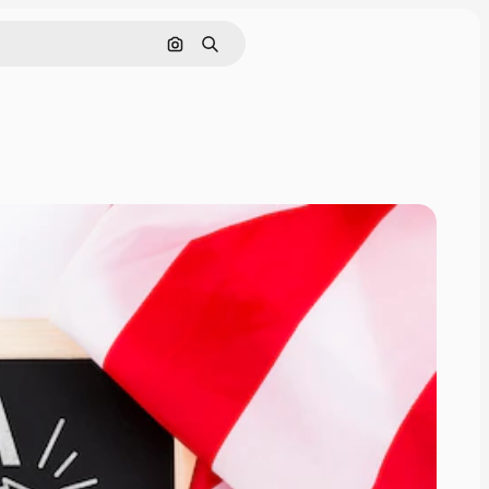
画像で検索
検索