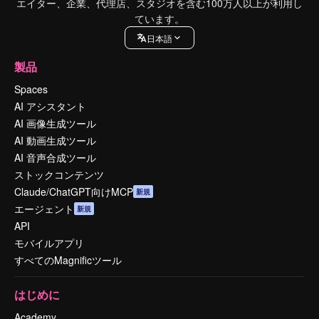
エイター、企業、代理店、スタジオを含む100万人以上が利用し
ています。
日本語
製品
Spaces
AI アシスタント
AI 画像生成ツール
AI 動画生成ツール
AI 音声合成ツール
ストックコンテンツ
Claude/ChatGPT向けMCP
新規
エージェント
新規
API
モバイルアプリ
すべてのMagnificツール
はじめに
Academy