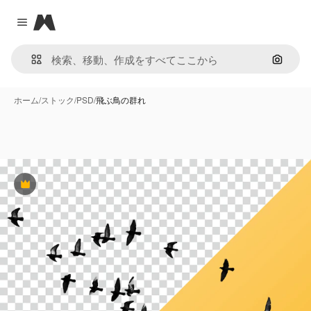
Magnific
Close menu
画像で
ホーム
/
ストック
/
PSD
/
飛ぶ鳥の群れ
Premium