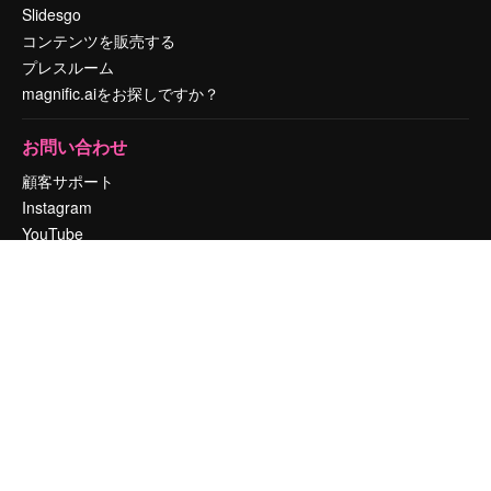
Slidesgo
コンテンツを販売する
プレスルーム
magnific.aiをお探しですか？
お問い合わせ
顧客サポート
Instagram
YouTube
LinkedIn
TikTok
Discord
X
Reddit
Copyright © 2010-
2026
Freepik Company S.L.U.
無断複写・転載を禁じま
す
.