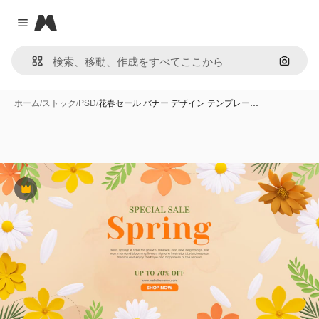
Magnific
Close menu
画像で
ホーム
/
ストック
/
PSD
/
花春セール バナー デザイン テンプレー…
Premium