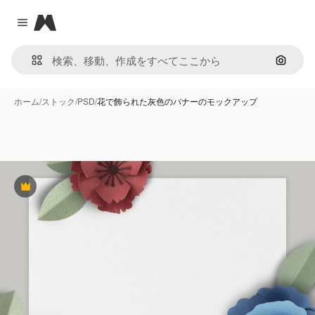
Magnific
Close menu
画像で
ホーム
/
ストック
/
PSD
/
花で飾られた灰色のバナーのモックアップ
Premium