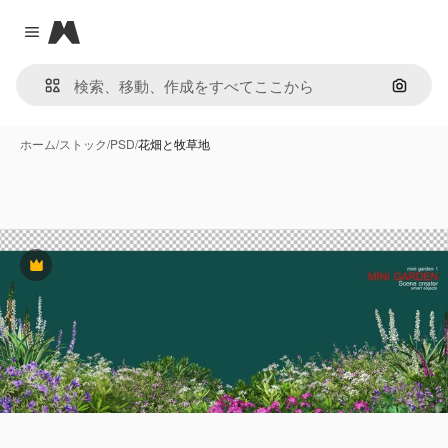
Magnific
Close menu
画像で
ホーム
/
ストック
/
PSD
/
花畑と牧草地
Premium