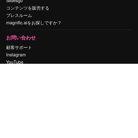
Slidesgo
コンテンツを販売する
プレスルーム
magnific.aiをお探しですか？
お問い合わせ
顧客サポート
Instagram
YouTube
LinkedIn
TikTok
Discord
X
Reddit
Copyright © 2010-
2026
Freepik Company S.L.U.
無断複写・転載を禁じま
す
.