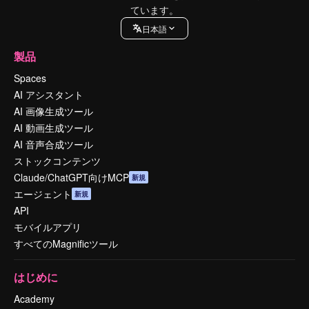
ています。
日本語
製品
Spaces
AI アシスタント
AI 画像生成ツール
AI 動画生成ツール
AI 音声合成ツール
ストックコンテンツ
Claude/ChatGPT向けMCP
新規
エージェント
新規
API
モバイルアプリ
すべてのMagnificツール
はじめに
Academy