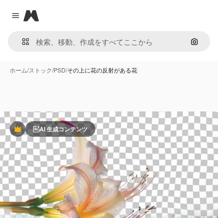
Magnific
Close menu
画像で
ホーム
/
ストック
/
PSD
/
その上に花の反射がある花
AI 生成コンテンツ
Premium