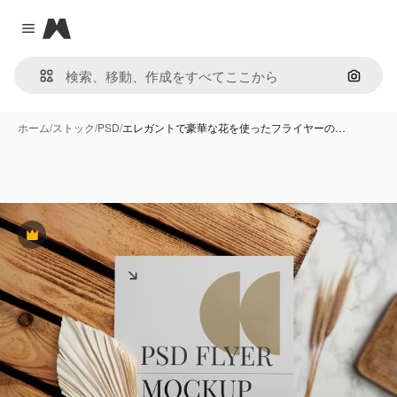
Magnific
Close menu
画像で
ホーム
/
ストック
/
PSD
/
エレガントで豪華な花を使ったフライヤーの…
Premium