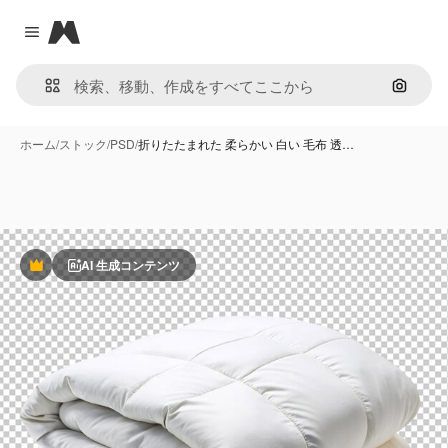
Magnific
Close menu
画像で
ホーム
/
ストック
/
PSD
/
折りたたまれた 柔らかい 白い 毛布 透…
AI 生成コンテンツ
Premium