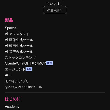
ています。
日本語
製品
Spaces
AI アシスタント
AI 画像生成ツール
AI 動画生成ツール
AI 音声合成ツール
ストックコンテンツ
Claude/ChatGPT向けMCP
新規
エージェント
新規
API
モバイルアプリ
すべてのMagnificツール
はじめに
Academy