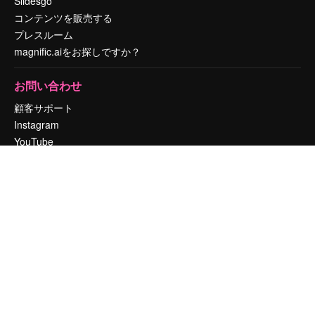
Slidesgo
コンテンツを販売する
プレスルーム
magnific.aiをお探しですか？
お問い合わせ
顧客サポート
Instagram
YouTube
LinkedIn
TikTok
Discord
X
Reddit
Copyright © 2010-
2026
Freepik Company S.L.U.
無断複写・転載を禁じま
す
.