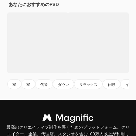
あなたにおすすめのPSD
家
家
代替
ダウン
リラックス
休暇
イン
最高のクリエイティブ制作を導くためのプラットフォーム。クリ
エイター、企業、代理店、スタジオを含む100万人以上が利用し