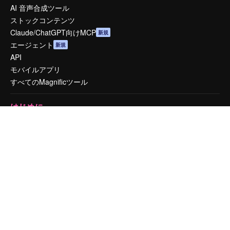
AI 音声合成ツール
ストックコンテンツ
Claude/ChatGPT向けMCP
新規
エージェント
新規
API
モバイルアプリ
すべてのMagnificツール
はじめに
Academy
ドキュメント
サポート
利用規約
プライバシーポリシー
オリジナル
新規
クッキーポリシー
トラストセンター
アフィリエイト