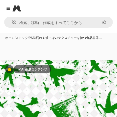
Magnific
Close menu
画像で
ホーム
/
ストック
/
PSD
/
汚れや油っぽいテクスチャーを持つ食品容器…
AI 生成コンテンツ
Premium