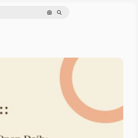
画像で検索
検索