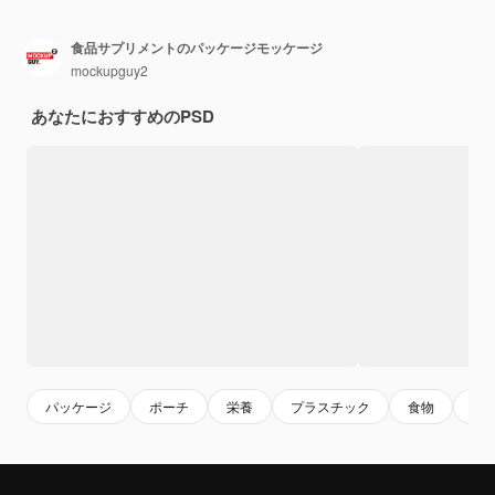
食品サプリメントのパッケージモッケージ
mockupguy2
あなたにおすすめのPSD
パッケージ
ポーチ
栄養
プラスチック
食物
バ