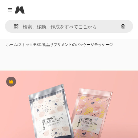
Magnific
Close menu
画像で
ホーム
/
ストック
/
PSD
/
食品サプリメントのパッケージモッケージ
Premium