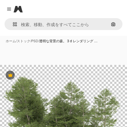
Magnific
Close menu
画像で
ホーム
/
ストック
/
PSD
/
透明な背景の森。 3 d レンダリング …
Premium