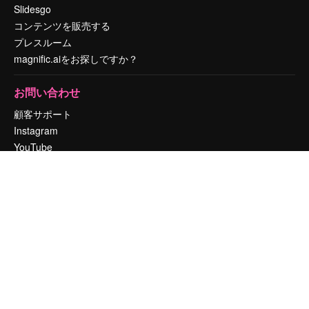
Slidesgo
コンテンツを販売する
プレスルーム
magnific.aiをお探しですか？
お問い合わせ
顧客サポート
Instagram
YouTube
LinkedIn
TikTok
Discord
X
Reddit
Copyright © 2010-
2026
Freepik Company S.L.U.
無断複写・転載を禁じま
す
.