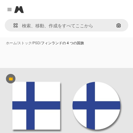
Magnific
Close menu
画像で
ホーム
/
ストック
/
PSD
/
フィンランドの 4 つの国旗
Premium