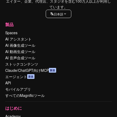
エイター、企業、代理店、スタジオを含む100万人以上が利用し
ています。
日本語
製品
Spaces
AI アシスタント
AI 画像生成ツール
AI 動画生成ツール
AI 音声合成ツール
ストックコンテンツ
Claude/ChatGPT向けMCP
新規
エージェント
新規
API
モバイルアプリ
すべてのMagnificツール
はじめに
Academy