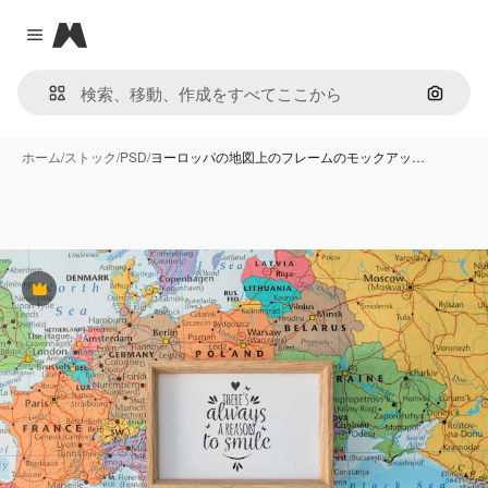
Magnific
Close menu
画像で
ホーム
/
ストック
/
PSD
/
ヨーロッパの地図上のフレームのモックアッ…
Premium