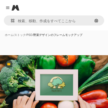
Magnific
Close menu
画像で
ホーム
/
ストック
/
PSD
/
野菜デザインのフレームモックアップ
Premium