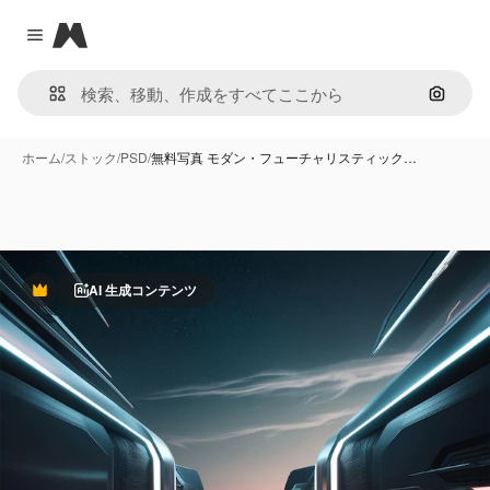
Magnific
Close menu
画像で
ホーム
/
ストック
/
PSD
/
無料写真 モダン・フューチャリスティック…
AI 生成コンテンツ
Premium