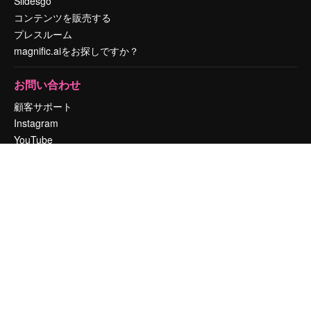
Slidesgo
コンテンツを販売する
プレスルーム
magnific.aiをお探しですか？
お問い合わせ
顧客サポート
Instagram
YouTube
LinkedIn
TikTok
Discord
X
Reddit
Copyright © 2010-
2026
Freepik Company S.L.U.
無断複写・転載を禁じま
す
.