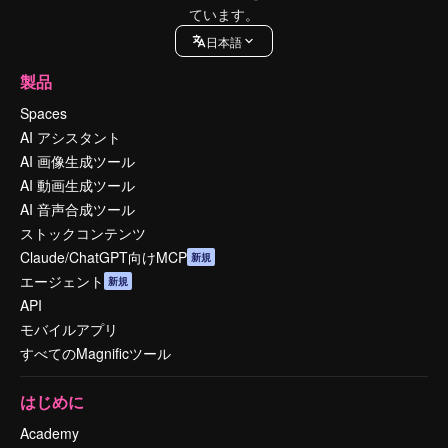
ています。
日本語
製品
Spaces
AI アシスタント
AI 画像生成ツール
AI 動画生成ツール
AI 音声合成ツール
ストックコンテンツ
Claude/ChatGPT向けMCP
新規
エージェント
新規
API
モバイルアプリ
すべてのMagnificツール
はじめに
Academy