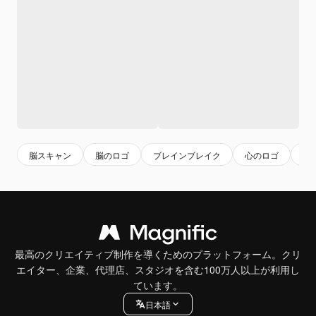
脳スキャン
脳のロゴ
ブレインブレイク
心のロゴ
心
最高のクリエイティブ制作を導くためのプラットフォーム。クリ
エイター、企業、代理店、スタジオを含む100万人以上が利用し
ています。
日本語