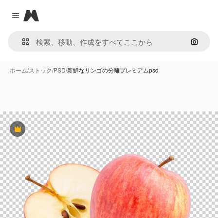
Magnific
Close menu
画像で
ホーム
/
ストック
/
PSD
/
新鮮なリンゴの分離プレミアムpsd
Premium