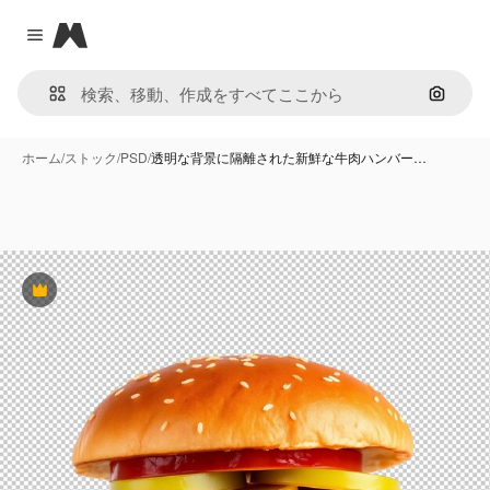
Magnific
Close menu
画像で
ホーム
/
ストック
/
PSD
/
透明な背景に隔離された新鮮な牛肉ハンバー…
Premium