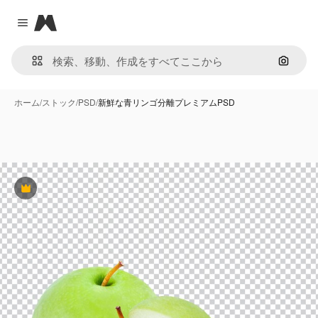
Magnific
Close menu
画像で
ホーム
/
ストック
/
PSD
/
新鮮な青リンゴ分離プレミアムPSD
Premium