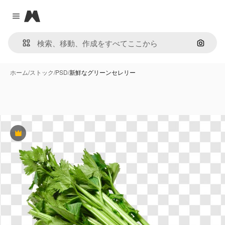
Magnific
Close menu
画像で
ホーム
/
ストック
/
PSD
/
新鮮なグリーンセレリー
Premium