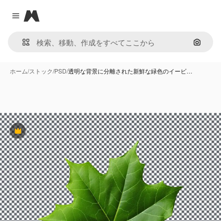
Magnific
Close menu
画像で
ホーム
/
ストック
/
PSD
/
透明な背景に分離された新鮮な緑色のイービ…
Premium