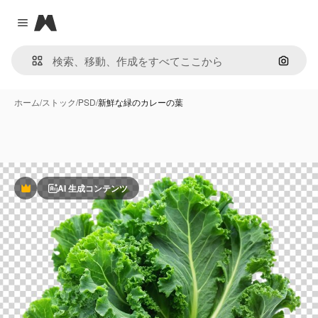
Magnific
Close menu
画像で
ホーム
/
ストック
/
PSD
/
新鮮な緑のカレーの葉
AI 生成コンテンツ
Premium