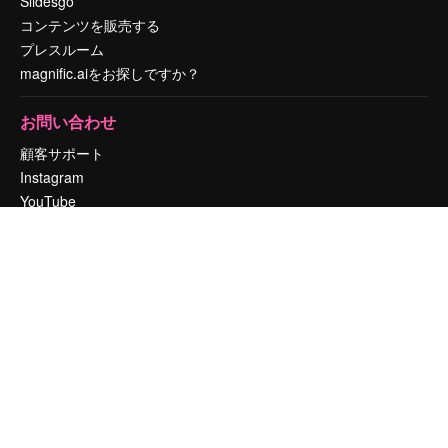
Slidesgo
コンテンツを販売する
プレスルーム
magnific.aiをお探しですか？
お問い合わせ
顧客サポート
Instagram
YouTube
LinkedIn
TikTok
Discord
X
Reddit
Copyright © 2010-
2026
Freepik Company S.L.U.
無断複写・転載を禁じま
す
.