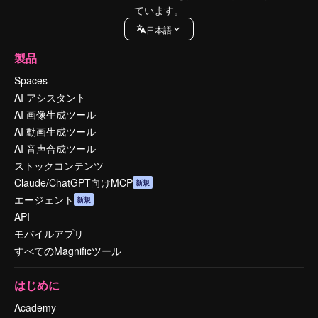
ています。
日本語
製品
Spaces
AI アシスタント
AI 画像生成ツール
AI 動画生成ツール
AI 音声合成ツール
ストックコンテンツ
Claude/ChatGPT向けMCP
新規
エージェント
新規
API
モバイルアプリ
すべてのMagnificツール
はじめに
Academy