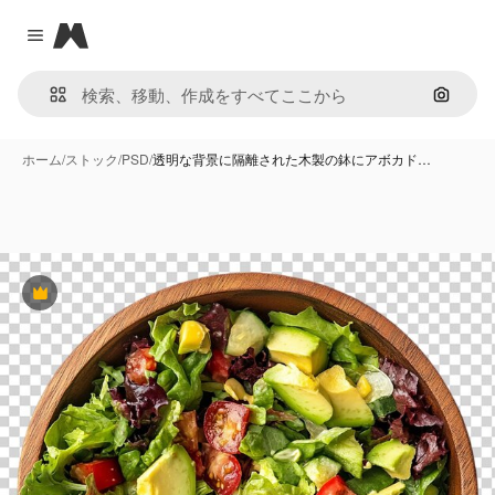
Magnific
Close menu
画像で
ホーム
/
ストック
/
PSD
/
透明な背景に隔離された木製の鉢にアボカド…
Premium