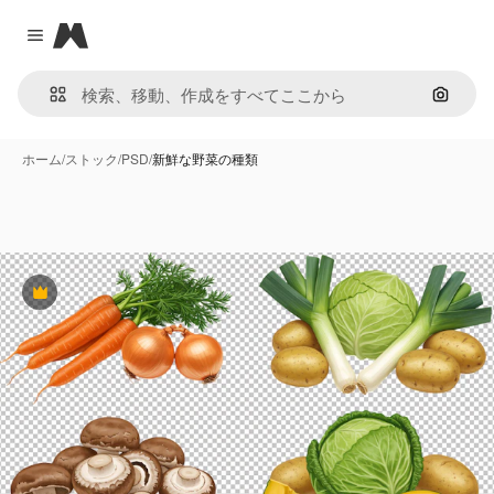
Magnific
Close menu
画像で
ホーム
/
ストック
/
PSD
/
新鮮な野菜の種類
Premium