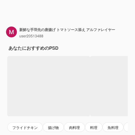
新鮮な手羽先の唐揚げ トマトソース添え アルファレイヤー
user20513488
あなたにおすすめのPSD
フライドチキン
揚げ物
肉料理
料理
魚料理
チ