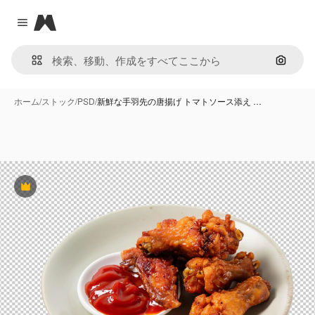
Magnific
Close menu
画像で
ホーム
/
ストック
/
PSD
/
新鮮な手羽先の唐揚げ トマトソース添え …
Premium