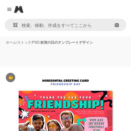
Magnific
Close menu
画像で
ホーム
/
ストック
/
PSD
/
友情の日のテンプレートデザイン
Premium