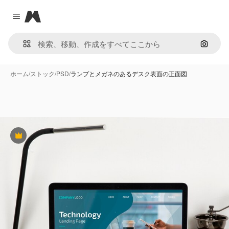
Magnific
Close menu
画像で
ホーム
/
ストック
/
PSD
/
ランプとメガネのあるデスク表面の正面図
Premium