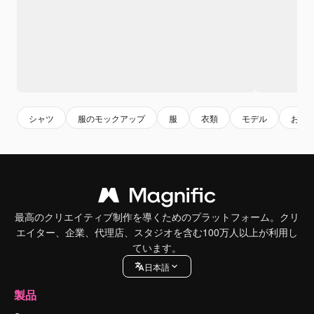
シャツ
服のモックアップ
服
衣類
モデル
おし
最高のクリエイティブ制作を導くためのプラットフォーム。クリ
エイター、企業、代理店、スタジオを含む100万人以上が利用し
ています。
日本語
製品