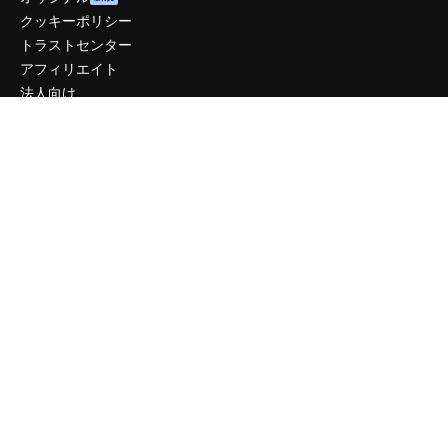
クッキーポリシー
トラストセンター
アフィリエイト
法人向け
運営
料金
会社概要
Reviews
採用情報
検索トレンド
ブログ
イベント
Slidesgo
コンテンツを販売する
プレスルーム
magnific.aiをお探しですか？