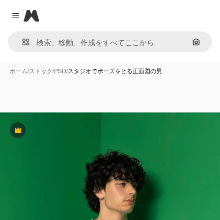
Magnific
Close menu
画像で
ホーム
/
ストック
/
PSD
/
スタジオでポーズをとる正面図の男
Premium